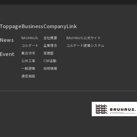
Toppage
Business
Company
Link
BAUHAUS.
会社概要
BAUHAUS.公式サイト
News
コルゲート
企業理念
コルゲート建築システム
Event
集合住宅
受賞歴
公共工事
CSR活動
一般建築
採用情報
通信施設