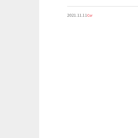
2021.11.11
Csr